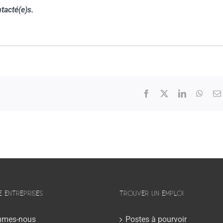
tacté(e)s.
Facebook
X
LinkedIn
What
E ENTREPRISES
TROUVER UN EMPLOI
mmes-nous
Postes à pourvoir