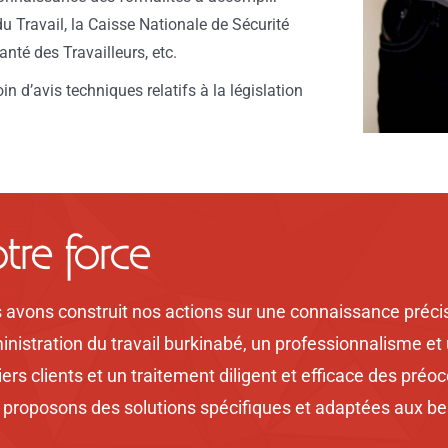
 Travail, la Caisse Nationale de Sécurité
anté des Travailleurs, etc.
 d’avis techniques relatifs à la législation
tre force
avons construit nos actions sur une connaissance précise
inistration du travail burkinabé, un professionnalisme e
ers clients et un traitement diligent et efficace des préo
 proposons des solutions spécifiques et adaptées aux bes