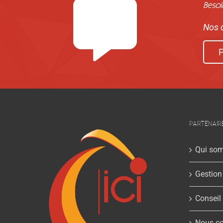
Besoi
Nos c
P
PARTENAIR
Qui so
Gestion
Conseil
Nous co