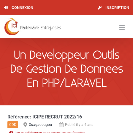
Skip
CONNEXION
INSCRIPTION
to
content
Un Developpeur Outils
De Gestion De Donnees
En PHP/LARAVEL
Référence:
ICIPE RECRUT 2022/16
CDD
Ouagadougou
Publié il y a 4 ans