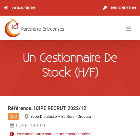
Skip
CONNEXION
INSCRIPTION
to
content
Un Gestionnaire De
Stock (H/F)
Référence:
ICIPE RECRUT 2022/12
CDD
Bobo-Dioulasso – Banfora - Orodara
Publié il y a 4 ans
Les candidatures sont actuellement fermées.