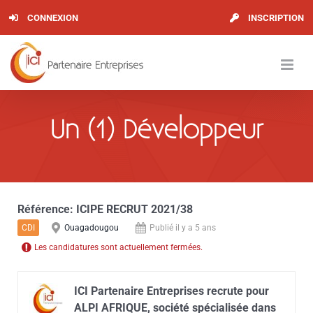
Skip
CONNEXION
INSCRIPTION
to
content
Un (1) Développeur
Référence:
ICIPE RECRUT 2021/38
CDI
Ouagadougou
Publié il y a 5 ans
Les candidatures sont actuellement fermées.
ICI Partenaire Entreprises recrute pour
ALPI AFRIQUE, société spécialisée dans