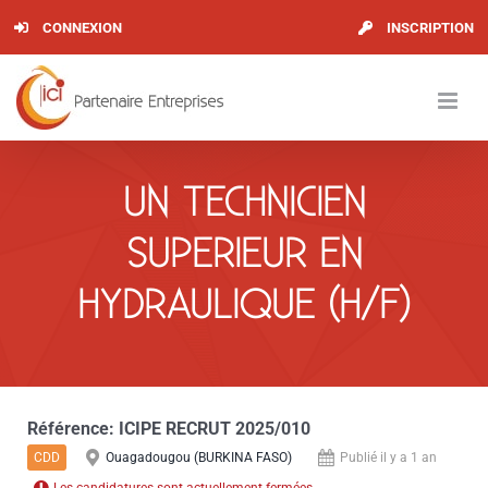
Skip
CONNEXION
INSCRIPTION
to
content
UN TECHNICIEN
SUPERIEUR EN
HYDRAULIQUE (H/F)
Référence:
ICIPE RECRUT 2025/010
CDD
Ouagadougou (BURKINA FASO)
Publié il y a 1 an