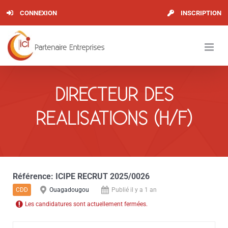
Skip
CONNEXION
INSCRIPTION
to
content
DIRECTEUR DES
REALISATIONS (H/F)
Référence:
ICIPE RECRUT 2025/0026
CDD
Ouagadougou
Publié il y a 1 an
Les candidatures sont actuellement fermées.