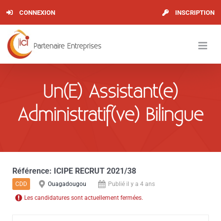
Skip
CONNEXION
INSCRIPTION
to
content
Un(E) Assistant(e)
Administratif(ve) Bilingue
Référence:
ICIPE RECRUT 2021/38
CDD
Ouagadougou
Publié il y a 4 ans
Les candidatures sont actuellement fermées.